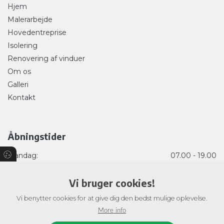
Hjem
Malerarbejde
Hovedentreprise
Isolering
Renovering af vinduer
Om os
Galleri
Kontakt
Åbningstider
Mandag:
07.00 - 19.00
Tirsdag:
07.00 - 19.00
Vi bruger cookies!
Onsdag:
07.00 - 19.00
Torsdag:
07.00 - 19.00
Vi benytter cookies for at give dig den bedst mulige oplevelse.
Fredag:
07.00 - 21.00
More info
Lørdag:
09.00 - 15.00