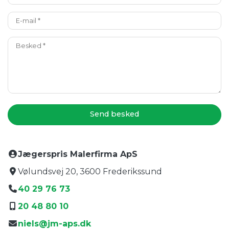
Jægerspris Malerfirma ApS
Vølundsvej 20, 3600 Frederikssund
40 29 76 73
20 48 80 10
niels@jm-aps.dk