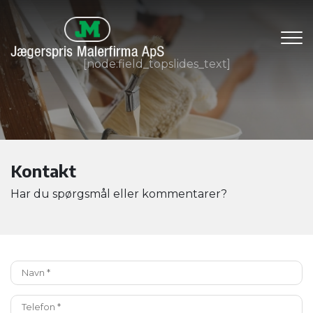
Gå
til
hovedindhold
[node:field_topslides_text]
Kontakt
Har du spørgsmål eller kommentarer?